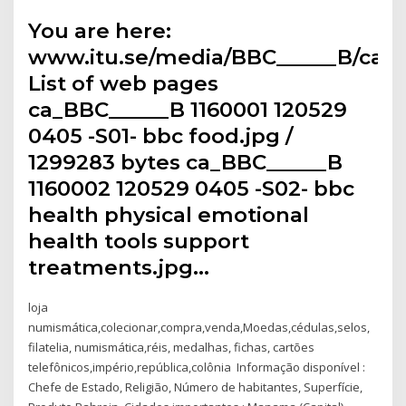
You are here:
www.itu.se/media/BBC______B/ca
List of web pages
ca_BBC______B 1160001 120529
0405 -S01- bbc food.jpg /
1299283 bytes ca_BBC______B
1160002 120529 0405 -S02- bbc
health physical emotional
health tools support
treatments.jpg…
loja
numismática,colecionar,compra,venda,Moedas,cédulas,selos,
filatelia, numismática,réis, medalhas, fichas, cartões
telefônicos,império,república,colônia Informação disponível :
Chefe de Estado, Religião, Número de habitantes, Superfície,