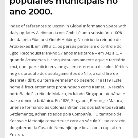
populares municipais no
ano 2000.
Index of references to Bitcoin in Global Information Space with
daily updates A eibmarkt.com GmbH é uma subsidiária 100%
detida pela Eibmarkt GmbH Holding. No início do reinado de
Artaxerxes II, em 399 a.C., os persas perderam o controle do
Egito. Reconquistaram-no 57 anos mais tarde – em 342 a.C. –
quando Artaxerxes III conquistou novamente aquele território.
km.t, que quere dicir terra negra, en referencia ós solos fértiles
negros produto dos asulagamentos do Nilo, o cal difire de
deshret ( dšṛt), ou "terra vermella" do deserto. [18 ] [19 ] Este
nome é frecuentemente pronunciado como Kemet… A rexión
norteña do Estreito de Malaca, incluíndo Singapur, atopábase
baixo dominio británico. En 1826, Singapur, Penang e Malaca,
únense formando as Colonias Británicas dos Estreitos (Straits
Settlements), administrados pola Compañía… O territorio de
Kosovo e Metohija converteuse cara ao século XIII no corazón
do goberno da Casa de Nemanjić, que localizou a capital en
Prizren.