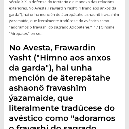
século XIX, a defensa do territorio e o manexo das relacións
exteriores. No Avesta, Frawardin Yasht ("Himno aos anxos da
garda"), hai unha mención de âterepâtahe ashaonô fravashîm
ýazamaide, que literalmente tradúcese do avéstico como
"adoramos o fravashi do sagrado Atropatene." [17 ] O nome
"Atropates" en se…
No Avesta, Frawardin
Yasht ("Himno aos anxos
da garda"), hai unha
mención de âterepâtahe
ashaonô fravashîm
ýazamaide, que
literalmente tradúcese do
avéstico como "adoramos
o fravashi do sagrado