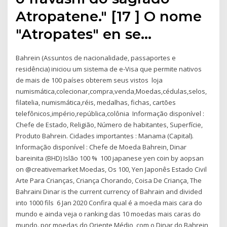
Atropatene." [17 ] O nome
"Atropates" en se…
Bahrein (Assuntos de nacionalidade, passaportes e
residência) iniciou um sistema de e-Visa que permite nativos
de mais de 100 países obterem seus vistos loja
numismática,colecionar,compra,venda,Moedas,cédulas,selos,
filatelia, numismática,réis, medalhas, fichas, cartões
telefônicos,império,república,colônia Informação disponível :
Chefe de Estado, Religião, Número de habitantes, Superfície,
Produto Bahrein. Cidades importantes : Manama (Capital).
Informação disponível : Chefe de Moeda Bahrein, Dinar
bareinita (BHD) Islão 100 % 100 japanese yen coin by aopsan
on @creativemarket Moedas, Os 100, Yen Japonês Estado Civil
Arte Para Crianças, Criança Chorando, Coisa De Criança, The
Bahraini Dinar is the current currency of Bahrain and divided
into 1000 fils 6 Jan 2020 Confira qual é a moeda mais cara do
mundo e ainda veja o ranking das 10 moedas mais caras do
mundo. por moedas do Oriente Médio, com o Dinar do Bahrein