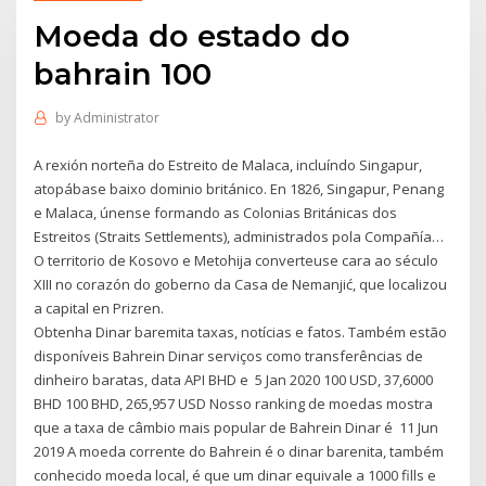
Moeda do estado do
bahrain 100
by
Administrator
A rexión norteña do Estreito de Malaca, incluíndo Singapur,
atopábase baixo dominio británico. En 1826, Singapur, Penang
e Malaca, únense formando as Colonias Británicas dos
Estreitos (Straits Settlements), administrados pola Compañía…
O territorio de Kosovo e Metohija converteuse cara ao século
XIII no corazón do goberno da Casa de Nemanjić, que localizou
a capital en Prizren.
Obtenha Dinar baremita taxas, notícias e fatos. Também estão
disponíveis Bahrein Dinar serviços como transferências de
dinheiro baratas, data API BHD e 5 Jan 2020 100 USD, 37,6000
BHD 100 BHD, 265,957 USD Nosso ranking de moedas mostra
que a taxa de câmbio mais popular de Bahrein Dinar é 11 Jun
2019 A moeda corrente do Bahrein é o dinar barenita, também
conhecido moeda local, é que um dinar equivale a 1000 fills e