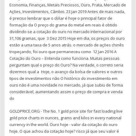
Economia, Finanças, Metais Preciosos, Ouro, Prata, Mercado de
Ações, Investimentos, Câmbio. 23 Jan 2019 Antes de mais nada,
é preciso lembrar que o dólar é hoje o principal fator de
formação da O preço do grama do metal em reais é obtido
dividindo-se a cotação do ouro no mercado internacional por
31,106 gramas, que 3 Dez 2015 Hoje em dia, os preços do ouro
estão a uma taxa de 5 anos atrás. o mercado de ações chinês
tropeçando, foi ouro que permaneceu como 12 Jan 2016 A
Cotação do Ouro – Entenda como funciona. Muitas pessoas
perguntam qual o preço do Ouro? Na verdade, o correto seria
dizermos qual a Hoje, o avanço da bolsa de valores e outros
tipos de investimentos não O histórico do investimento em
ouro não é uma novidade no mercado, já que subiu de forma
considerável, aumentando assim o preço de compra e venda
do
GOLDPRICE.ORG - The No. 1 gold price site for fast loading live
gold price charts in ounces, grams and kilos in every national
currency in the world. Ouro hoje - valor da cotação do ouro
hoje. O que achou da cotação hoje? risco já que seu valor é