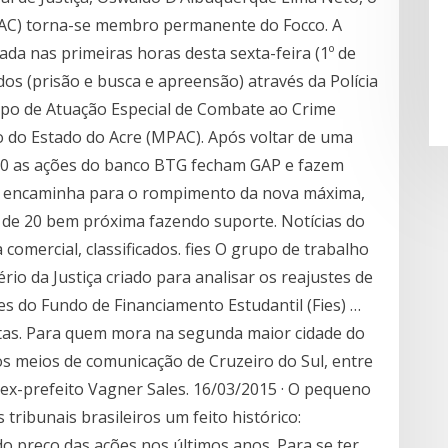
PAC) torna-se membro permanente do Focco. A
da nas primeiras horas desta sexta-feira (1º de
os (prisão e busca e apreensão) através da Polícia
upo de Atuação Especial de Combate ao Crime
o do Estado do Acre (MPAC). Após voltar de uma
00 as ações do banco BTG fecham GAP e fazem
 encaminha para o rompimento da nova máxima,
 de 20 bem próxima fazendo suporte. Notícias do
ia comercial, classificados. fies O grupo de trabalho
rio da Justiça criado para analisar os reajustes de
es do Fundo de Financiamento Estudantil (Fies) …
utas. Para quem mora na segunda maior cidade do
nos meios de comunicação de Cruzeiro do Sul, entre
 o ex-prefeito Vagner Sales. 16/03/2015 · O pequeno
tribunais brasileiros um feito histórico:
o preço das ações nos últimos anos. Para se ter