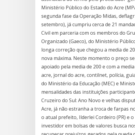
Ministério Público do Estado do Acre (M
segunda fase da Operação Midas, deflagra
setembro), já cumpriu cerca de 21 mandad
Civil em parceria com os membros do Gr
Organizado (Gaeco), do Ministério Públic
longa correção que chegou a media de 2
nova máxima. Neste momento o preço se
apoiado pela media de 200 e com a media
acre, jornal do acre, contilnet, polícia, gu
do Ministério da Educação (MEC) e Ministé
mensalidades das instituições participant
Cruzeiro do Sul: Ano Novo e velhas disp
Acre, já não estranha a troca de farpas 
o atual prefeito, Ilderlei Cordeiro (PR) e
investidor em bolsas de valores busca nos 
recuperar prejuízos gerados pela queda d