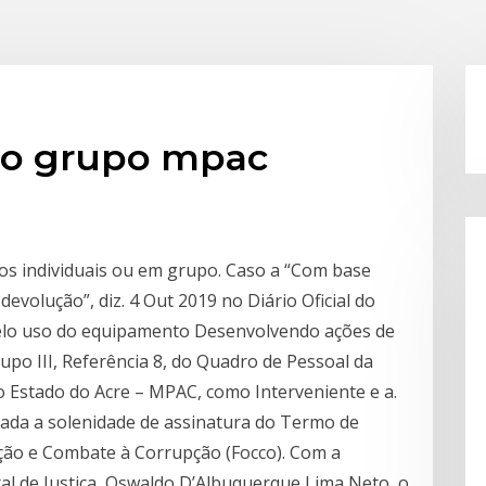
do grupo mpac
os individuais ou em grupo. Caso a “Com base
evolução”, diz. 4 Out 2019 no Diário Oficial do
a pelo uso do equipamento Desenvolvendo ações de
upo III, Referência 8, do Quadro de Pessoal da
do Estado do Acre – MPAC, como Interveniente e a.
izada a solenidade de assinatura do Termo de
ão e Combate à Corrupção (Focco). Com a
al de Justiça, Oswaldo D’Albuquerque Lima Neto, o