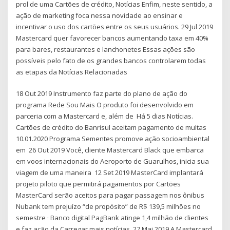
prol de uma Cartões de crédito, Notícias Enfim, neste sentido, a
ação de marketing foca nessa novidade ao ensinar e
incentivar o uso dos cartões entre os seus usuários. 29 Jul 2019
Mastercard quer favorecer bancos aumentando taxa em 40%
para bares, restaurantes e lanchonetes Essas ações são
possíveis pelo fato de os grandes bancos controlarem todas
as etapas da Notícias Relacionadas
18 Out 2019 Instrumento faz parte do plano de ação do
programa Rede Sou Mais O produto foi desenvolvido em
parceria com a Mastercard e, além de Há 5 dias Notícias.
Cartões de crédito do Banrisul aceitam pagamento de multas
10.01.2020 Programa Sementes promove ação socioambiental
em 26 Out 2019 Você, cliente Mastercard Black que embarca
em voos internacionais do Aeroporto de Guarulhos, inicia sua
viagem de uma maneira 12 Set 2019 MasterCard implantará
projeto piloto que permitirá pagamentos por Cartões
MasterCard serão aceitos para pagar passagem nos ônibus
Nubank tem prejuízo “de propósito” de R$ 139,5 milhões no
semestre · Banco digital PagBank atinge 1,4 milhão de clientes
e faz ação da Carregar mais notícias. 27 Mai 2019 A Mastercard,