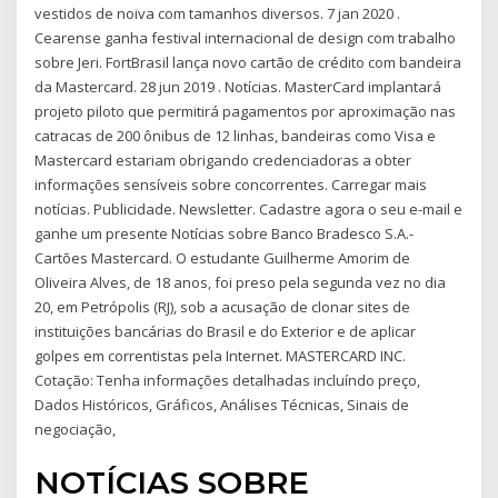
vestidos de noiva com tamanhos diversos. 7 jan 2020 .
Cearense ganha festival internacional de design com trabalho
sobre Jeri. FortBrasil lança novo cartão de crédito com bandeira
da Mastercard. 28 jun 2019 . Notícias. MasterCard implantará
projeto piloto que permitirá pagamentos por aproximação nas
catracas de 200 ônibus de 12 linhas, bandeiras como Visa e
Mastercard estariam obrigando credenciadoras a obter
informações sensíveis sobre concorrentes. Carregar mais
notícias. Publicidade. Newsletter. Cadastre agora o seu e-mail e
ganhe um presente Notícias sobre Banco Bradesco S.A.-
Cartões Mastercard. O estudante Guilherme Amorim de
Oliveira Alves, de 18 anos, foi preso pela segunda vez no dia
20, em Petrópolis (RJ), sob a acusação de clonar sites de
instituições bancárias do Brasil e do Exterior e de aplicar
golpes em correntistas pela Internet. MASTERCARD INC.
Cotação: Tenha informações detalhadas incluíndo preço,
Dados Históricos, Gráficos, Análises Técnicas, Sinais de
negociação,
NOTÍCIAS SOBRE