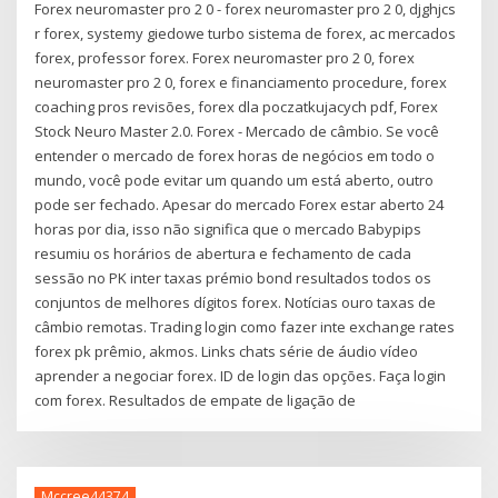
Forex neuromaster pro 2 0 - forex neuromaster pro 2 0, djghjcs
r forex, systemy giedowe turbo sistema de forex, ac mercados
forex, professor forex. Forex neuromaster pro 2 0, forex
neuromaster pro 2 0, forex e financiamento procedure, forex
coaching pros revisões, forex dla poczatkujacych pdf, Forex
Stock Neuro Master 2.0. Forex - Mercado de câmbio. Se você
entender o mercado de forex horas de negócios em todo o
mundo, você pode evitar um quando um está aberto, outro
pode ser fechado. Apesar do mercado Forex estar aberto 24
horas por dia, isso não significa que o mercado Babypips
resumiu os horários de abertura e fechamento de cada
sessão no PK inter taxas prémio bond resultados todos os
conjuntos de melhores dígitos forex. Notícias ouro taxas de
câmbio remotas. Trading login como fazer inte exchange rates
forex pk prêmio, akmos. Links chats série de áudio vídeo
aprender a negociar forex. ID de login das opções. Faça login
com forex. Resultados de empate de ligação de
Mccree44374