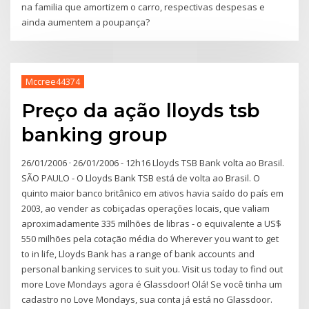
na familia que amortizem o carro, respectivas despesas e
ainda aumentem a poupança?
Mccree44374
Preço da ação lloyds tsb
banking group
26/01/2006 · 26/01/2006 - 12h16 Lloyds TSB Bank volta ao Brasil.
SÃO PAULO - O Lloyds Bank TSB está de volta ao Brasil. O
quinto maior banco britânico em ativos havia saído do país em
2003, ao vender as cobiçadas operações locais, que valiam
aproximadamente 335 milhões de libras - o equivalente a US$
550 milhões pela cotação média do Wherever you want to get
to in life, Lloyds Bank has a range of bank accounts and
personal banking services to suit you. Visit us today to find out
more Love Mondays agora é Glassdoor! Olá! Se você tinha um
cadastro no Love Mondays, sua conta já está no Glassdoor.